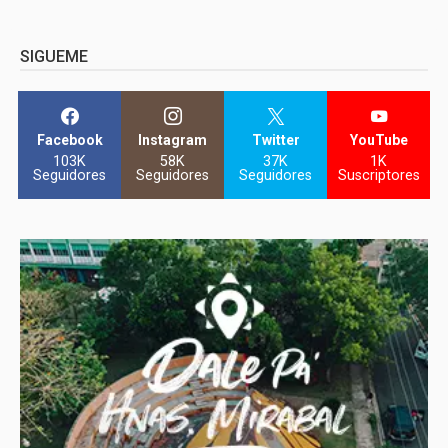
SIGUEME
Facebook
Instagram
Twitter
YouTube
103K
58K
37K
1K
Seguidores
Seguidores
Seguidores
Suscriptores