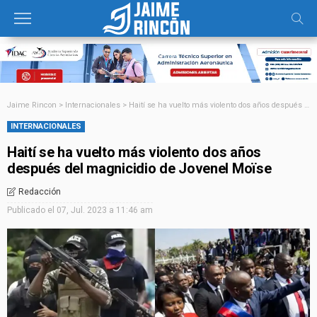
Jaime Rincon
>
Internacionales
>
Haití se ha vuelto más violento dos años después del magnicidio de Jovenel Moïse
INTERNACIONALES
Haití se ha vuelto más violento dos años
después del magnicidio de Jovenel Moïse
Redacción
Publicado el
07, Jul. 2023 a 11:46 am