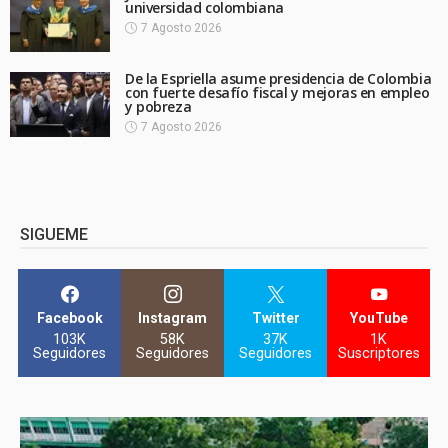
universidad colombiana
7 Agosto 2026
De la Espriella asume presidencia de Colombia
con fuerte desafío fiscal y mejoras en empleo
y pobreza
7 Agosto 2026
SIGUEME
Facebook
Instagram
Twitter
YouTube
103K
58K
37K
1K
Seguidores
Seguidores
Seguidores
Suscriptores