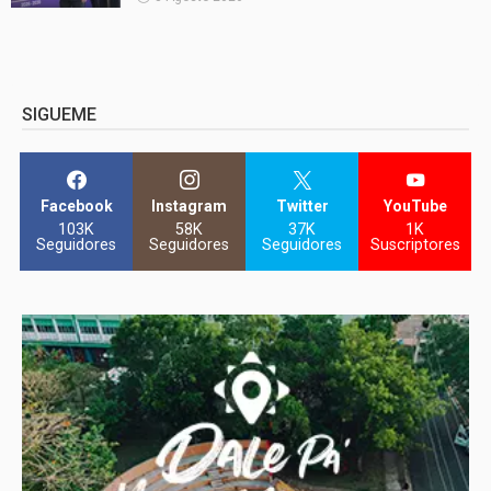
SIGUEME
Facebook
Instagram
Twitter
YouTube
103K
58K
37K
1K
Seguidores
Seguidores
Seguidores
Suscriptores