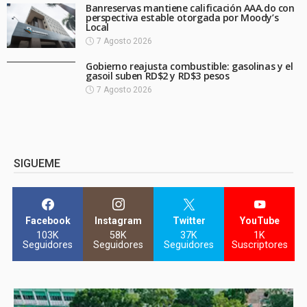
Banreservas mantiene calificación AAA.do con
perspectiva estable otorgada por Moody’s
Local
7 Agosto 2026
Gobierno reajusta combustible: gasolinas y el
gasoil suben RD$2 y RD$3 pesos
7 Agosto 2026
SIGUEME
Facebook
Instagram
Twitter
YouTube
103K
58K
37K
1K
Seguidores
Seguidores
Seguidores
Suscriptores