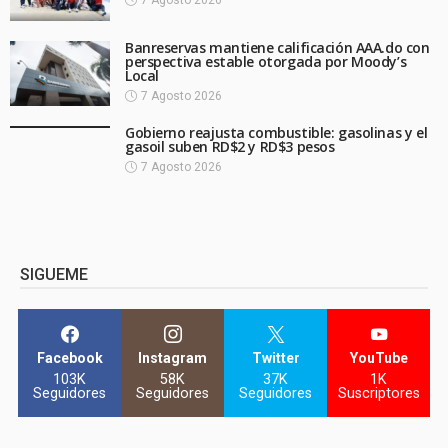
7 Agosto 2026
Banreservas mantiene calificación AAA.do con
perspectiva estable otorgada por Moody’s
Local
7 Agosto 2026
Gobierno reajusta combustible: gasolinas y el
gasoil suben RD$2 y RD$3 pesos
7 Agosto 2026
SIGUEME
Facebook
Instagram
Twitter
YouTube
103K
58K
37K
1K
Seguidores
Seguidores
Seguidores
Suscriptores