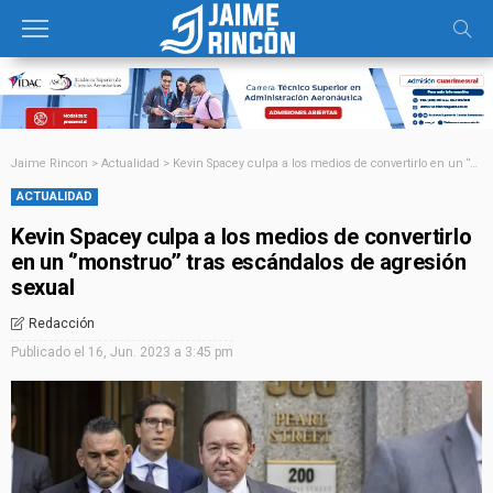
Jaime Rincon
>
Actualidad
>
Kevin Spacey culpa a los medios de convertirlo en un ‘’monstruo’’ tras escándalos de agresión sexual
ACTUALIDAD
Kevin Spacey culpa a los medios de convertirlo
en un ‘’monstruo’’ tras escándalos de agresión
sexual
Redacción
Publicado el
16, Jun. 2023 a 3:45 pm