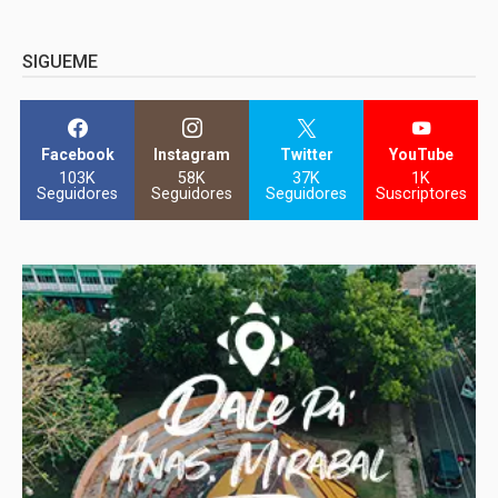
SIGUEME
Facebook
Instagram
Twitter
YouTube
103K
58K
37K
1K
Seguidores
Seguidores
Seguidores
Suscriptores