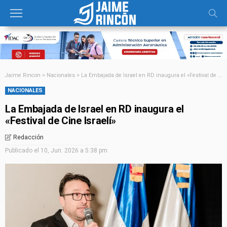
Jaime Rincon
>
Nacionales
>
La Embajada de Israel en RD inaugura el «Festival de Cine Israelí»
NACIONALES
La Embajada de Israel en RD inaugura el
«Festival de Cine Israelí»
Redacción
Publicado el
10, Jun. 2026 a 5:38 pm