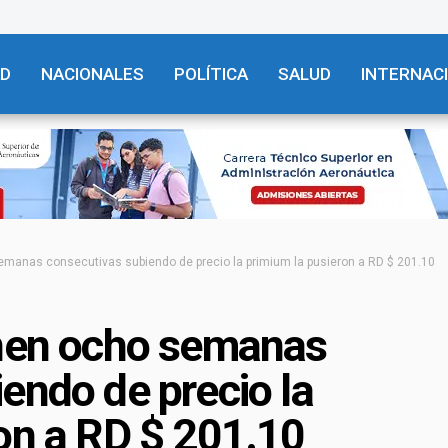
AD
NACIONALES
POLÍTICA
SALUD
INTERNAC
emanas consecutivas subiendo de precio la primium la pusieron a RD $ 201.10
enen ocho semanas
endo de precio la
on a RD $ 201.10