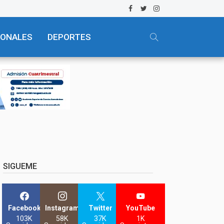
IONALES
DEPORTES
SIGUEME
Facebook
Instagram
Twitter
YouTube
103K
58K
37K
1K