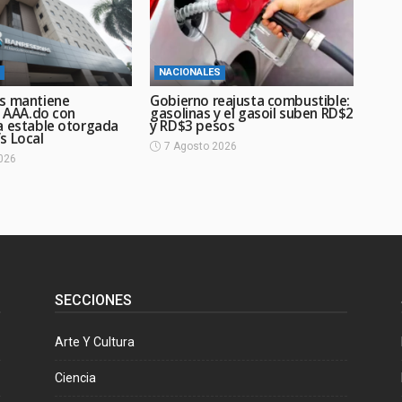
NACIONALES
s mantiene
Gobierno reajusta combustible:
n AAA.do con
gasolinas y el gasoil suben RD$2
a estable otorgada
y RD$3 pesos
s Local
7 Agosto 2026
026
SECCIONES
Arte Y Cultura
Ciencia