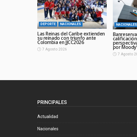
DEPORTE
NACIONALES
NACIONALES
Las Reinas del Caribe extienden
Banreserva
su reinado con triunfo ante
calificació
Colombia en JJCC2026
perspectiv
por Moody’
7 Agosto 2026
7 Agosto 2
PRINCIPALES
Actualidad
Nacionales