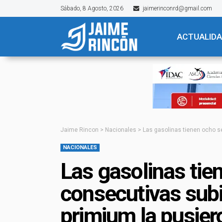
Sábado, 8 Agosto, 2026
jaimerinconrd@gmail.com
ACTUALID
Jaime Rincon
>
Nacionales
>
Las gasolinas tienen ocho s
NACIONALES
Las gasolinas ti
consecutivas subi
primium la pusier