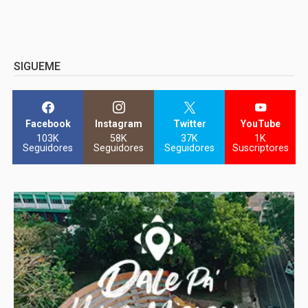
SIGUEME
Facebook
Instagram
Twitter
YouTube
103K
58K
37K
1K
Seguidores
Seguidores
Seguidores
Suscriptores