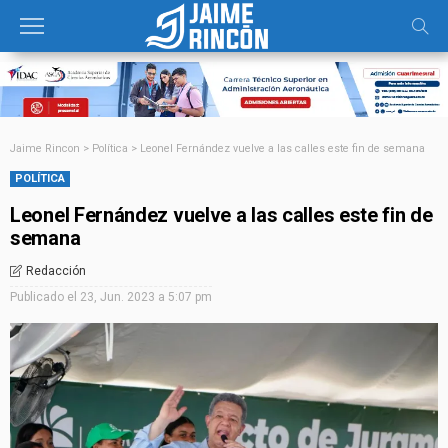
Jaime Rincon
>
Política
>
Leonel Fernández vuelve a las calles este fin de semana
POLÍTICA
Leonel Fernández vuelve a las calles este fin de
semana
Redacción
Publicado el
23, Jun. 2023 a 5:07 pm