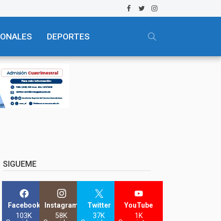
IONALES
DEPORTES
SIGUEME
Facebook
Instagram
Twitter
YouTube
103K
58K
37K
1K