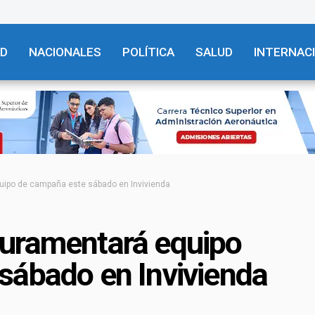
AD
NACIONALES
POLÍTICA
SALUD
INTERNAC
ipo de campaña este sábado en Invivienda
uramentará equipo
sábado en Invivienda