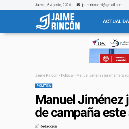
Jueves, 6 Agosto, 2026
jaimerinconrd@gmail.com
ACTUALID
Jaime Rincon
>
Política
>
Manuel Jiménez juramentará equ
POLÍTICA
Manuel Jiménez j
de campaña este 
Redacción