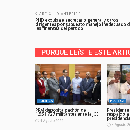
ARTÍCULO ANTERIOR
PHD expulsa a secretario general y otros
dirigentes por supuesto manejo inadecuado 
las finanzas del partido
PORQUE LEíSTE ESTE ARTI
POLÍTICA
POLÍTICA
PRM deposita padrón de
Presidente
1,551,727 militantes ante la JCE
respaldo a
presidencia
4 Agosto 2026
4 Agosto 2