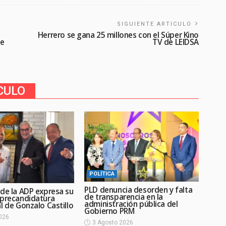
SIGUIENTE ARTICULO
Herrero se gana 25 millones con el Súper Kino
de
TV de LEIDSA
CULO
POLÍTICA
PLD denuncia desorden y falta
 de la ADP expresa su
de transparencia en la
 precandidatura
administración pública del
l de Gonzalo Castillo
Gobierno PRM
026
3 Agosto 2026