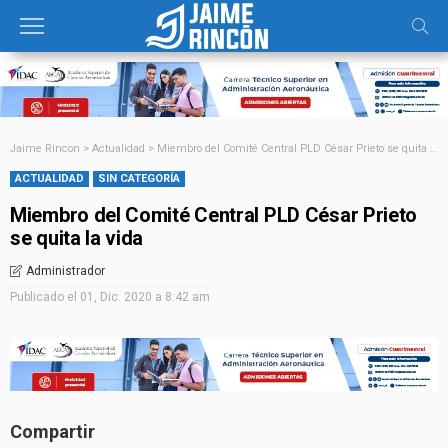
Jaime Rincon
>
Actualidad
>
Miembro del Comité Central PLD César Prieto se quita la vida
ACTUALIDAD
SIN CATEGORÍA
Miembro del Comité Central PLD César Prieto
se quita la vida
Administrador
Publicado el
01, Dic. 2020 a 8:42 am
Compartir