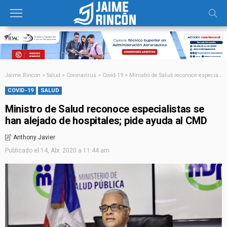
Jaime Rincon
>
Salud
>
Coronavirus
>
Covid-19
>
Ministro de Salud reconoce especialistas se han alejado de hospitales; pide ayuda al CMD
COVID-19
SALUD
Ministro de Salud reconoce especialistas se
han alejado de hospitales; pide ayuda al CMD
Anthony Javier
Publicado el
14, Abr. 2020 a 11:44 am