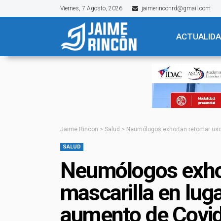
Viernes, 7 Agosto, 2026
jaimerinconrd@gmail.com
ACTUALID
Jaime Rincon
>
Salud
>
Neumólogos exhortan retomar uso 
SALUD
Neumólogos exho
mascarilla en lug
aumento de Covi