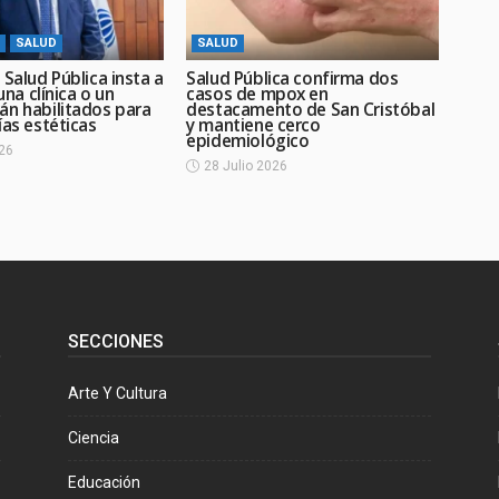
SALUD
SALUD
 Salud Pública insta a
Salud Pública confirma dos
 una clínica o un
casos de mpox en
án habilitados para
destacamento de San Cristóbal
ías estéticas
y mantiene cerco
epidemiológico
026
28 Julio 2026
SECCIONES
Arte Y Cultura
Ciencia
Educación