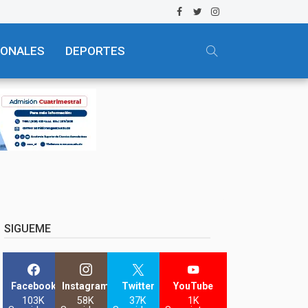
IONALES
DEPORTES
SIGUEME
Facebook
Instagram
Twitter
YouTube
103K
58K
37K
1K