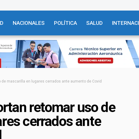
AD
NACIONALES
POLÍTICA
SALUD
INTERNAC
de mascarilla en lugares cerrados ante aumento de Covid
rtan retomar uso de
ares cerrados ante
d