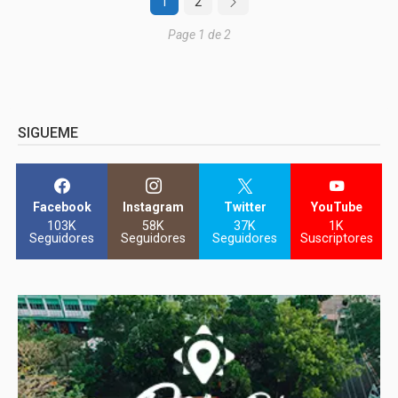
1
2
Page 1 de 2
SIGUEME
Facebook
Instagram
Twitter
YouTube
103K
58K
37K
1K
Seguidores
Seguidores
Seguidores
Suscriptores