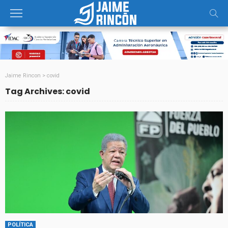
Jaime Rincon
>
covid
Tag Archives: covid
POLÍTICA