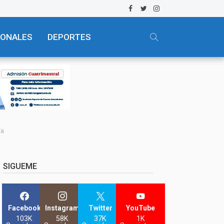
IONALES
DEPORTES
ía
SIGUEME
Facebook
Instagram
Twitter
YouTube
103K
58K
37K
1K