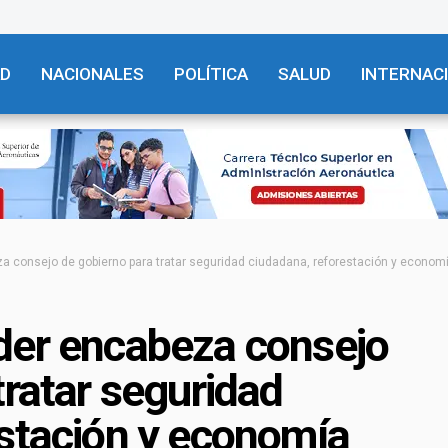
AD
NACIONALES
POLÍTICA
SALUD
INTERNAC
a consejo de gobierno para tratar seguridad ciudadana, reforestación y econom
der encabeza consejo
tratar seguridad
estación y economía