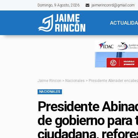
Domingo, 9 Agosto, 2026
jaimerinconrd@gmail.com
ACTUALID
Jaime Rincon
>
Nacionales
>
Presidente Abinader encabez
NACIONALES
Presidente Abina
de gobierno para 
ciudadana, refor