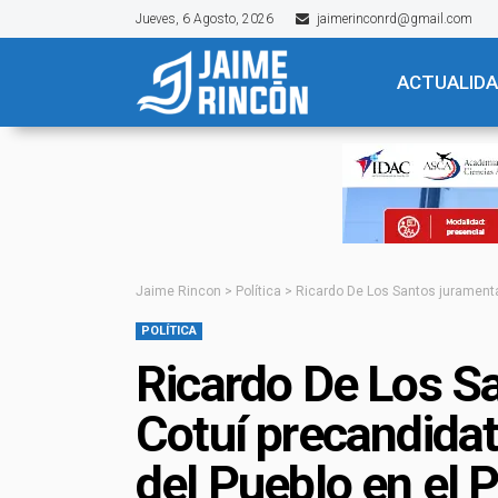
Jueves, 6 Agosto, 2026
jaimerinconrd@gmail.com
ACTUALID
Jaime Rincon
>
Política
>
Ricardo De Los Santos juramenta
POLÍTICA
Ricardo De Los S
Cotuí precandidat
del Pueblo en el