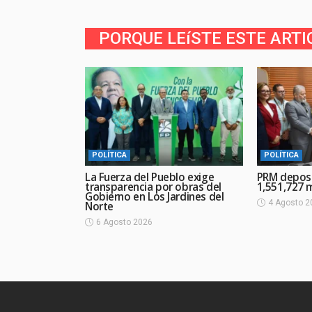
PORQUE LEíSTE ESTE ARTI
POLÍTICA
POLÍTICA
La Fuerza del Pueblo exige
PRM deposi
transparencia por obras del
1,551,727 m
Gobierno en Los Jardines del
4 Agosto 2
Norte
6 Agosto 2026