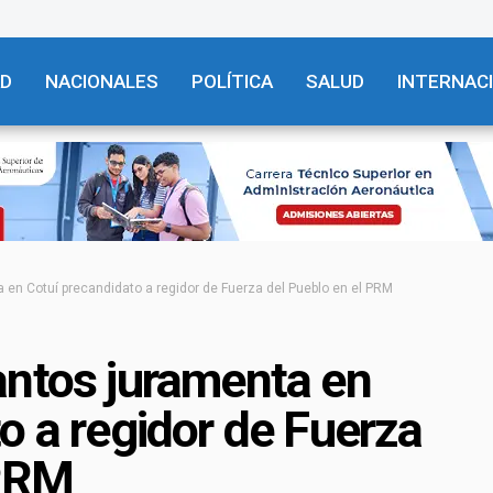
AD
NACIONALES
POLÍTICA
SALUD
INTERNAC
 en Cotuí precandidato a regidor de Fuerza del Pueblo en el PRM
antos juramenta en
o a regidor de Fuerza
 PRM