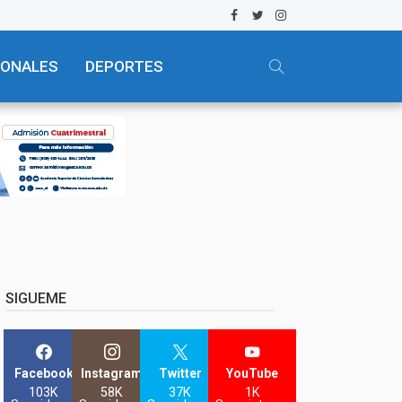
IONALES
DEPORTES
SIGUEME
Facebook
Instagram
Twitter
YouTube
103K
58K
37K
1K