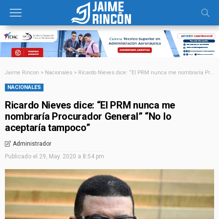
Jaime Rincon
>
Nacionales
>
Ricardo Nieves dice: “El PRM nunca me nombraría Procurador General” “No lo aceptaría tampoco”
NACIONALES
Ricardo Nieves dice: “El PRM nunca me
nombraría Procurador General” “No lo
aceptaría tampoco”
Administrador
Publicado el
29, May. 2020 a 8:54 pm