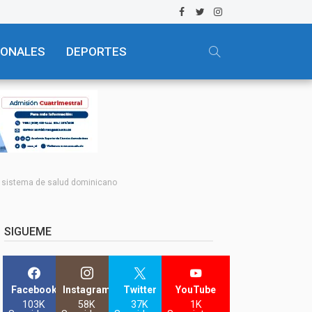
IONALES
DEPORTES
l sistema de salud dominicano
SIGUEME
Facebook
Instagram
Twitter
YouTube
103K
58K
37K
1K