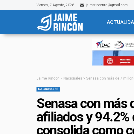
Viernes, 7 Agosto, 2026
jaimerinconrd@gmail.com
ACTUALID
Jaime Rincon
>
Nacionales
>
Senasa con más de 7 millone
NACIONALES
Senasa con más d
afiliados y 94.2% 
consolida como c