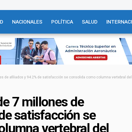
AD
NACIONALES
POLÍTICA
SALUD
INTERNAC
s de afiliados y 94.2% de satisfacción se consolida como columna vertebral de
e 7 millones de
de satisfacción se
olumna vertebral del