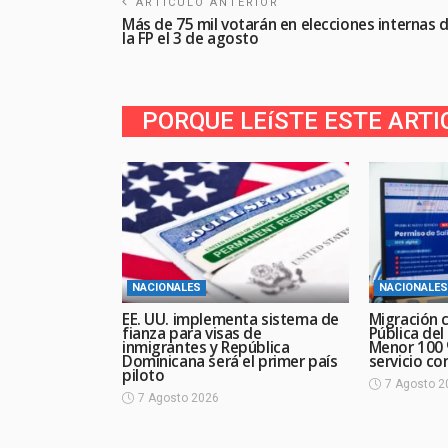
ARTÍCULO ANTERIOR
Más de 75 mil votarán en elecciones internas 
la FP el 3 de agosto
PORQUE LEíSTE ESTE ARTI
NACIONALES
NACIONALES
EE. UU. implementa sistema de
Migración c
fianza para visas de
Pública del
inmigrantes y República
Menor 100 %
Dominicana será el primer país
servicio con
piloto
7 Agosto 2
7 Agosto 2026