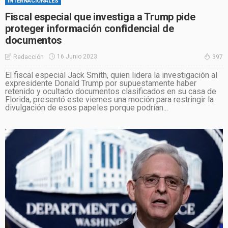
INTERNACIONALES
Fiscal especial que investiga a Trump pide
proteger información confidencial de
documentos
16 Junio 2023
Redacción
397
El fiscal especial Jack Smith, quien lidera la investigación al
expresidente Donald Trump por supuestamente haber
retenido y ocultado documentos clasificados en su casa de
Florida, presentó este viernes una moción para restringir la
divulgación de esos papeles porque podrían...