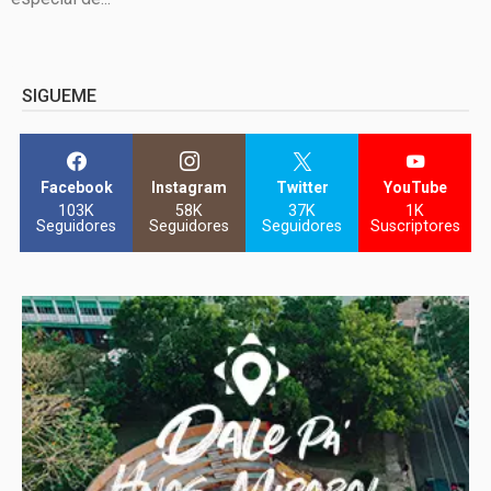
SIGUEME
Facebook
Instagram
Twitter
YouTube
103K
58K
37K
1K
Seguidores
Seguidores
Seguidores
Suscriptores