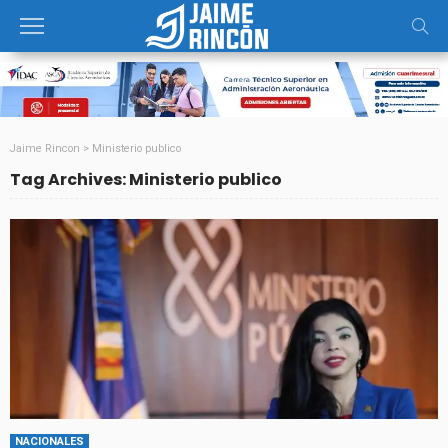
Jaime Rincon
>
Ministerio publico
Tag Archives: Ministerio publico
NACIONALES