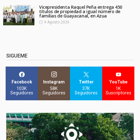
Vicepresidenta Raquel Peña entrega 450
títulos de propiedad a igual número de
familias de Guayacanal, en Azua
9 Agosto 2026
SIGUEME
Facebook
Instagram
Twitter
YouTube
103K
58K
37K
1K
Seguidores
Seguidores
Seguidores
Suscriptores