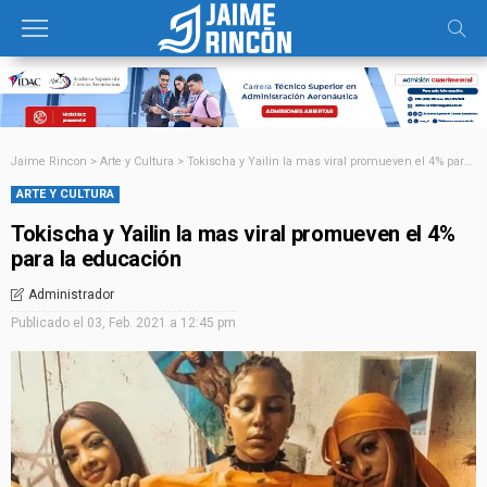
Jaime Rincon
>
Arte y Cultura
>
Tokischa y Yailin la mas viral promueven el 4% para la educación
ARTE Y CULTURA
Tokischa y Yailin la mas viral promueven el 4%
para la educación
Administrador
Publicado el
03, Feb. 2021 a 12:45 pm