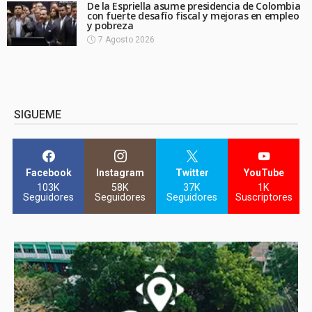
De la Espriella asume presidencia de Colombia
con fuerte desafío fiscal y mejoras en empleo
y pobreza
7 Agosto 2026
SIGUEME
Facebook
Instagram
Twitter
YouTube
103K
58K
37K
1K
Seguidores
Seguidores
Seguidores
Suscriptores