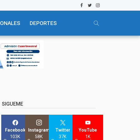
IONALES
DEPORTES
SIGUEME
Facebook
Instagram
Twitter
YouTube
103K
58K
37K
1K