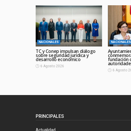
NACIONALES
NACIONALES
TC y Conep impulsan diálogo
Ayuntamie
sobre seguridad jurídica y
conmemora
desarrollo económico
fundación 
autoridade
6 Agosto 2026
6 Agosto 2
PRINCIPALES
Actualidad