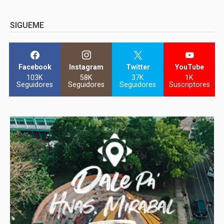
SIGUEME
Facebook
Instagram
Twitter
YouTube
103K
58K
37K
1K
Seguidores
Seguidores
Seguidores
Suscriptores