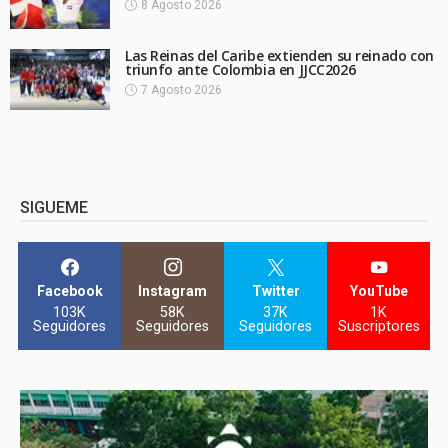
8 Agosto 2026
Las Reinas del Caribe extienden su reinado con
triunfo ante Colombia en JJCC2026
7 Agosto 2026
SIGUEME
Facebook
Instagram
Twitter
YouTube
103K
58K
37K
1K
Seguidores
Seguidores
Seguidores
Suscriptores