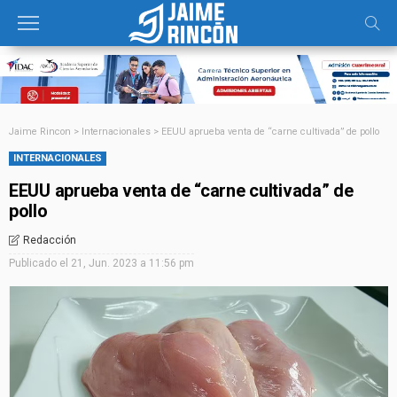
Jaime Rincon
>
Internacionales
>
EEUU aprueba venta de “carne cultivada” de pollo
INTERNACIONALES
EEUU aprueba venta de “carne cultivada” de
pollo
Redacción
Publicado el
21, Jun. 2023 a 11:56 pm