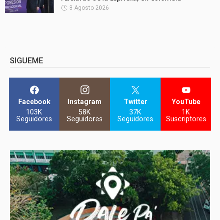
8 Agosto 2026
SIGUEME
Facebook
Instagram
Twitter
YouTube
103K
58K
37K
1K
Seguidores
Seguidores
Seguidores
Suscriptores