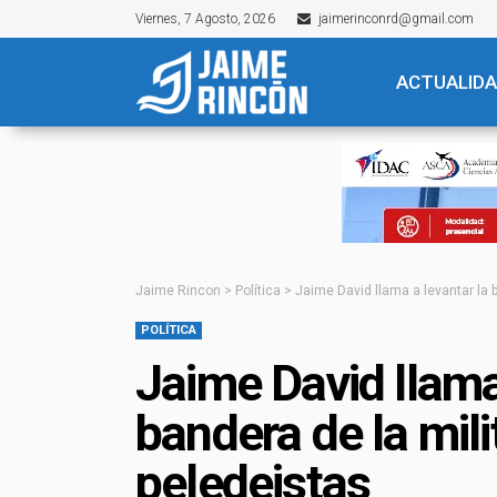
Viernes, 7 Agosto, 2026
jaimerinconrd@gmail.com
ACTUALID
Jaime Rincon
>
Política
>
Jaime David llama a levantar la b
POLÍTICA
Jaime David llama
bandera de la mili
peledeistas