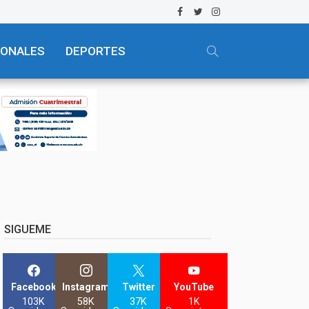
IONALES
DEPORTES
SIGUEME
Facebook
Instagram
Twitter
YouTube
103K
58K
37K
1K