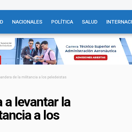
AD
NACIONALES
POLÍTICA
SALUD
INTERNAC
andera de la militancia a los peledeistas
 a levantar la
tancia a los