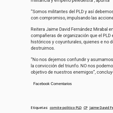
militancia y empeño peledeísta”, apunta
“Somos militantes del PLD y así debemos
con compromiso, impulsando las acciones
Reitera Jaime David Fernández Mirabal e
compañeras de organización que el
PLD 
históricos y coyunturales, quienes
e no d
destruirnos.
“No nos dejemos confundir y asumamos 
la convicción del triunfo.
NO nos podemos 
objetivo de nuestros enemigos”, concluy
Facebook Comentarios
Etiquetas:
comite politico PLD
CP
Jaime David F