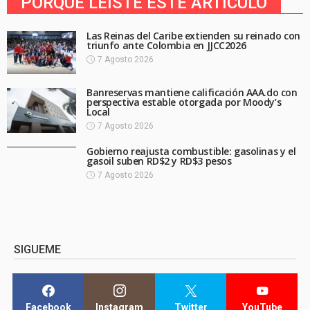
PORQUE LEíSTE ESTE ARTICULO
Las Reinas del Caribe extienden su reinado con
triunfo ante Colombia en JJCC2026
7 Agosto 2026
Banreservas mantiene calificación AAA.do con
perspectiva estable otorgada por Moody’s
Local
7 Agosto 2026
Gobierno reajusta combustible: gasolinas y el
gasoil suben RD$2 y RD$3 pesos
7 Agosto 2026
SIGUEME
Facebook
Instagram
Twitter
YouTube