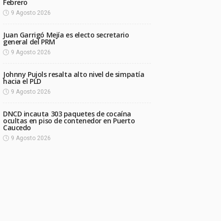
Febrero
9 Agosto 2026
Juan Garrigó Mejía es electo secretario
general del PRM
9 Agosto 2026
Johnny Pujols resalta alto nivel de simpatía
hacia el PLD
9 Agosto 2026
DNCD incauta 303 paquetes de cocaína
ocultas en piso de contenedor en Puerto
Caucedo
9 Agosto 2026