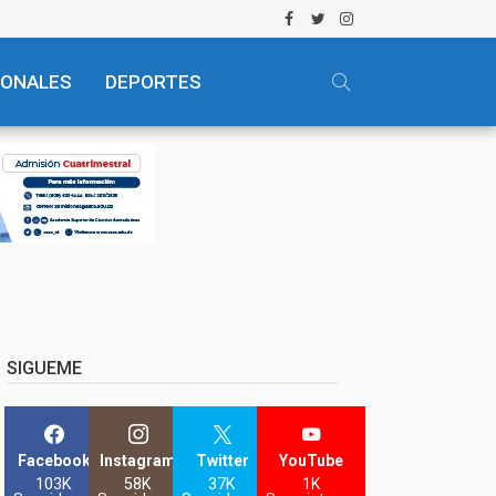
IONALES
DEPORTES
SIGUEME
Facebook
Instagram
Twitter
YouTube
103K
58K
37K
1K