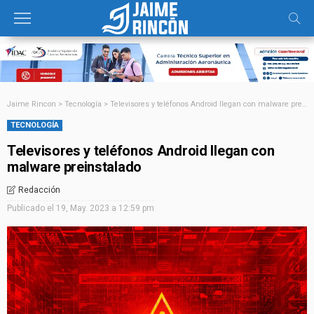
Jaime Rincon
>
Tecnología
>
Televisores y teléfonos Android llegan con malware preinstalado
TECNOLOGÍA
Televisores y teléfonos Android llegan con
malware preinstalado
Redacción
Publicado el
19, May. 2023 a 12:59 pm