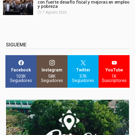
con fuerte desafío fiscal y mejoras en empleo
y pobreza
7 Agosto 2026
SIGUEME
Facebook
Instagram
Twitter
YouTube
103K
58K
37K
1K
Seguidores
Seguidores
Seguidores
Suscriptores