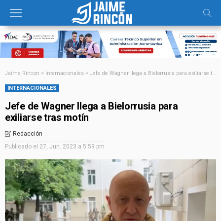
Jaime Rincon
>
Internacionales
>
Jefe de Wagner llega a Bielorrusia para exiliarse tras motín
INTERNACIONALES
Jefe de Wagner llega a Bielorrusia para
exiliarse tras motín
Redacción
Publicado el
27, Jun. 2023 a 5:59 pm