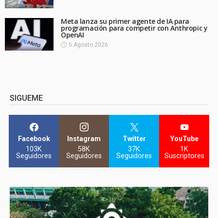
Meta lanza su primer agente de IA para
programación para competir con Anthropic y
OpenAI
5 Agosto 2026
SIGUEME
Facebook
Instagram
Twitter
YouTube
103K
58K
37K
1K
Seguidores
Seguidores
Seguidores
Suscriptores